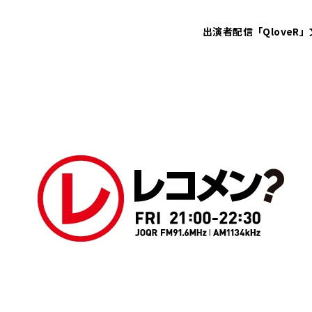
出演者
配信「QloveR」