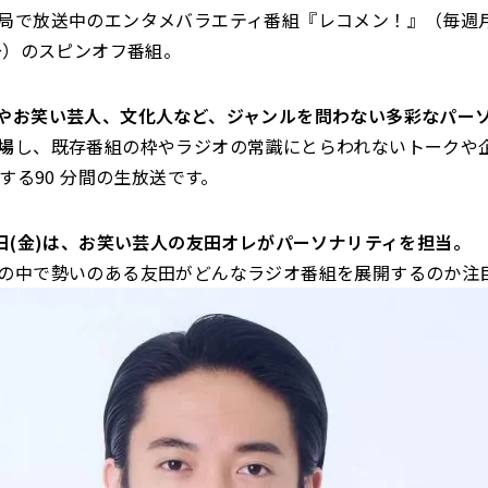
局で放送中のエンタメバラエティ番組『レコメン！』（毎週月
分～）のスピンオフ番組。
やお笑い芸人、文化人など、ジャンルを問わない多彩なパー
場
し、既存番組の枠やラジオの常識にとらわれないトークや
けする90 分間の生放送です。
4日(金)は、お笑い芸人の友田オレがパーソナリティを担当。
の中で勢いのある友田がどんなラジオ番組を展開するのか注