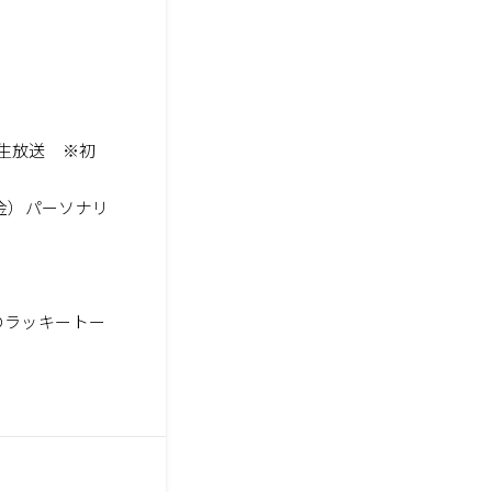
 生放送 ※初
金）パーソナリ
²のラッキートー