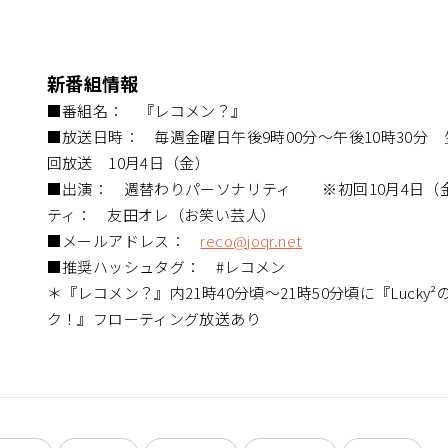
新番組情報
■番組名： 『レコメン？』
■放送日時： 毎週金曜日午後9時00分～午後10時30分
回放送 10月4日（金）
■出演： 週替わりパーソナリティ ※初回10月4日（
ティ： 友田オレ（お笑い芸人）
■メールアドレス：
reco@joqr.net
■推奨ハッシュタグ： #レコメン
＊『レコメン？』内21時40分頃～21時50分頃に『Lucky
ク！』フローティング放送あり