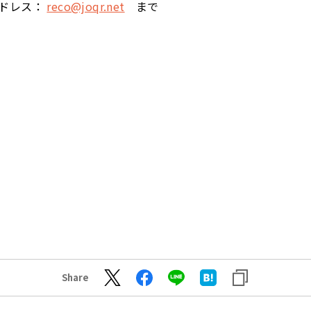
アドレス：
reco@joqr.net
まで
Share