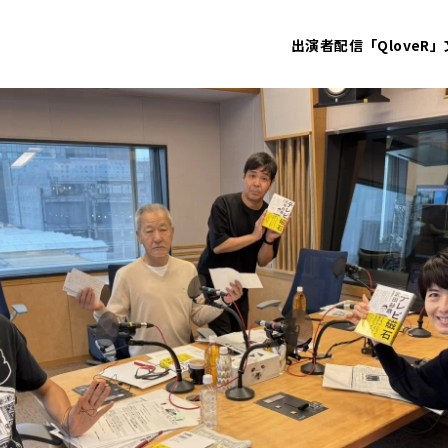
出演者
配信「QloveR」