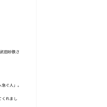
、武田砂鉄さ
へ急ぐ人」。
てくれまし