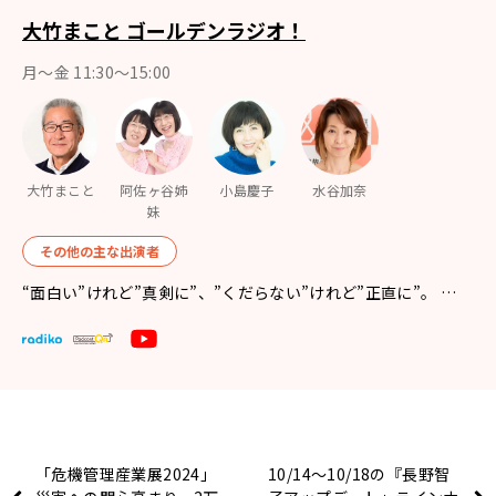
大竹まこと ゴールデンラジオ！
月〜金 11:30～15:00
大竹まこと
阿佐ヶ谷姉
小島慶子
水谷加奈
妹
その他の主な出演者
“面白い”けれど”真剣に”、”くだらない”けれど”正直に”。 …
「危機管理産業展2024」
10/14～10/18の『長野智