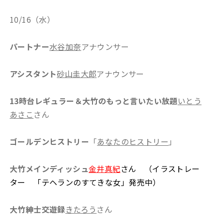
10/16（水）
パートナー
水谷加奈
アナウンサー
アシスタント
砂山圭大郎
アナウンサー
13時台レギュラー＆大竹のもっと言いたい放題
いとう
あさこ
さん
ゴールデンヒストリー
「
あなたのヒストリー
」
大竹メインディッシュ
金井真紀
さん （イラストレー
ター 「テヘランのすてきな女」発売中）
大竹紳士交遊録
きたろう
さん