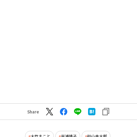
Share
大竹まこと
光浦靖子
砂山圭大郎