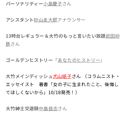
パーソナリティー
小島慶子
さん
アシスタント
砂山圭大郎
アナウンサー
13時台レギュラー＆大竹のもっと言いたい放題
武田砂
鉄
さん
ゴールデンヒストリー
「
あなたのヒストリー
」
大竹メインディッシュ
犬山紙子
さん （コラムニスト・
エッセイスト 著書「女の子に生まれたこと、後悔し
てほしくないから」10/18発売！）
大竹紳士交遊録
中島岳志
さん