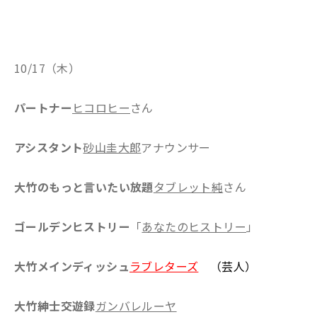
10/17（木）
パートナー
ヒコロヒー
さん
アシスタント
砂山圭大郎
アナウンサー
大竹のもっと言いたい放題
タブレット純
さん
ゴールデンヒストリー
「
あなたのヒストリー
」
大竹メインディッシュ
ラブレターズ
（芸人）
大竹紳士交遊録
ガンバレルーヤ