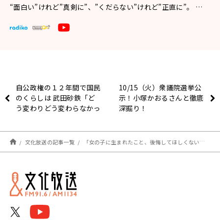
“面白い”けれど”真剣に”、”くだらない”けれど”正直に”。 …
自公政権の１２年間で国民
10/15（火）衆議院選挙公
のくらしは 武田砂鉄「ど
示！小塚かおるさんと徹底
う変わりどう変わらなかっ
深掘り！
たか。反省あるいはおさら
いが必要」
文化放送の記事一覧
「女の子に生まれたこと、後悔してほしくないから」犬山紙子、願いを込めた新刊を発売