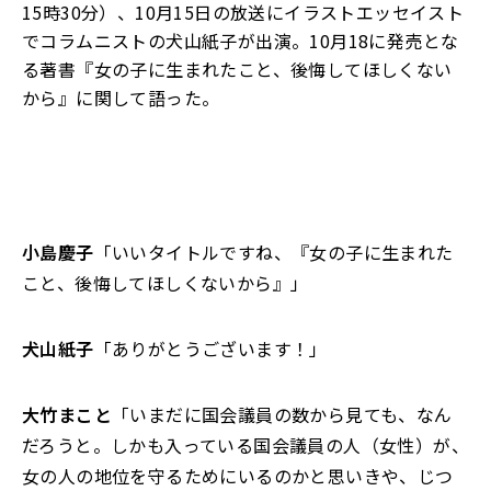
1
5
時
30分
）
、
10
月
1
5
日の放送
に
イラストエッセイスト
でコラムニストの犬山紙子が出演。10月18に発売とな
る著書『
女の子に生まれたこと、後悔してほしくない
から
』に関して語った。
小島慶子
「いいタイトルですね、『女の子に生まれた
こと、後悔してほしくないから』」
犬山紙子
「ありがとうございます！」
大竹まこと
「いまだに国会議員の数から見ても、なん
だろうと。しかも入っている国会議員の人（女性）が、
女の人の地位を守るためにいるのかと思いきや、じつ