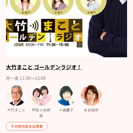
大竹まこと ゴールデンラジオ！
月〜金 11:30～15:00
大竹まこと
阿佐ヶ谷姉
小島慶子
水谷加奈
妹
その他の主な出演者