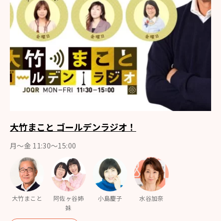
大竹まこと ゴールデンラジオ！
月〜金 11:30～15:00
大竹まこと
阿佐ヶ谷姉
小島慶子
水谷加奈
妹