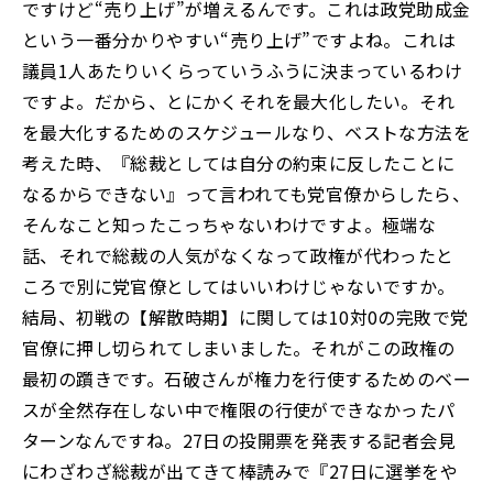
ですけど
“
売り上げ
”
が増えるんです。これは政党助成金
という一番分かりやすい“売り上げ”ですよね。これは
議員1人あたりいくらっていうふうに決まっているわけ
ですよ。だから、とにかくそれを最大化したい。それ
を最大化するためのスケジュールなり、ベストな方法を
考えた時、『総裁としては自分の約束に反したことに
なるからできない』って言われても党官僚からしたら、
そんなこと知ったこっちゃないわけですよ。極端な
話、それで総裁の人気がなくなって政権が代わったと
ころで別に党官僚としてはいいわけじゃないですか。
結局、初戦の【解散時期】に関しては10対0の完敗で党
官僚に押し切られてしまいました。それがこの政権の
最初の躓きです。石破さんが権力を行使するためのベー
スが全然存在しない中で権限の行使ができなかったパ
ターンなんですね。27日の投開票を発表する記者会見
にわざわざ総裁が出てきて棒読みで『27日に選挙をや