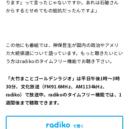
ります』って言ったじゃないですか。あれは石破さん
からするとせめてもの抵抗だったんですよ」
この他にも番組では
、
神保哲生が国内の政治やアメリ
カ大統領選について語っています
。
もっと聴きたいとい
う方は
radiko
のタイムフリー機能でお聴き下さい
。
「大竹まことゴールデンラジオ」は平日午後1時～3時
30分、文化放送（FM91.6MHz、AM1134kHz、
radiko）で放送中。radikoのタイムフリー機能では、1
週間後まで聴取できます。
で開く