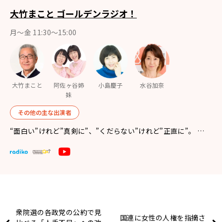
大竹まこと ゴールデンラジオ！
月〜金 11:30～15:00
大竹まこと
阿佐ヶ谷姉
小島慶子
水谷加奈
妹
その他の主な出演者
“面白い”けれど”真剣に”、”くだらない”けれど”正直に”。 …
衆院選の各政党の公約で見
国連に女性の人権を指摘さ