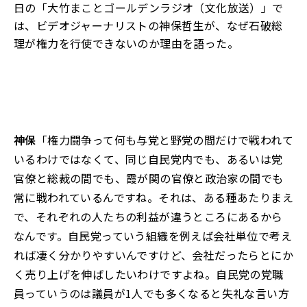
日
の
「大竹まことゴールデンラジオ（文化放送）」
で
は
、
ビデオジャーナリストの神保哲生が
、
なぜ石破総
理が権力を行使できないのか理由を語った
。
神保
「権力闘争って何も与党と野党の間だけで戦われて
いるわけではなくて、同じ自民党内でも、あるいは党
官僚と総裁の間でも、霞が関の官僚と政治家の間でも
常に戦われているんですね。それは、ある種あたりまえ
で、それぞれの人たちの利益が違うところにあるから
なんです。自民党っていう組織を例えば会社単位で考え
れば凄く分かりやすいんですけど、会社だったらとにか
く売り上げを伸ばしたいわけですよね。自民党の党職
員っていうのは議員が1人でも多くなると失礼な言い方