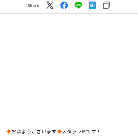
Share
☀️
おはようございます
☀
スタッフMです！