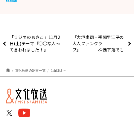
「ラジオのあさこ」11月2
『大垣尚司・残間里江子の
日(土)テーマ『○○な人っ
大人ファンクラ
て言われました！』
ブ』 株価下落でも
新NISAは大丈夫？
文化放送の記事一覧
1曲目は…