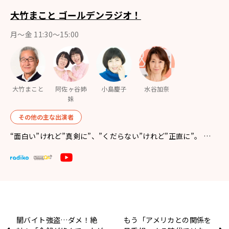
大竹まこと ゴールデンラジオ！
月〜金 11:30～15:00
大竹まこと
阿佐ヶ谷姉
小島慶子
水谷加奈
妹
その他の主な出演者
“面白い”けれど”真剣に”、”くだらない”けれど”正直に”。 …
闇バイト強盗…ダメ！絶
もう「アメリカとの関係を