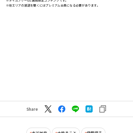
※タイムフリーは1週間限定コンテンツです。
※他エリアの放送を聴くにはプレミアム会員になる必要があります。
Share
水谷加奈
大竹まこと
伊藤惇夫