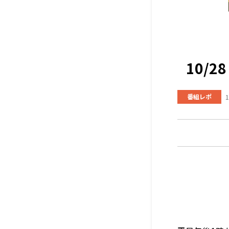
10/
番組レポ
1