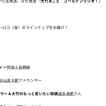
から生放送、文化放送「
大竹まこと ゴールデンラジオ！
」
）～11/1（金）のラインナップをお届け！
ィー
阿佐ヶ谷姉妹
砂山圭大郎
アナウンサー
ュラー＆大竹のもっと言いたい放題
森永卓郎
さん