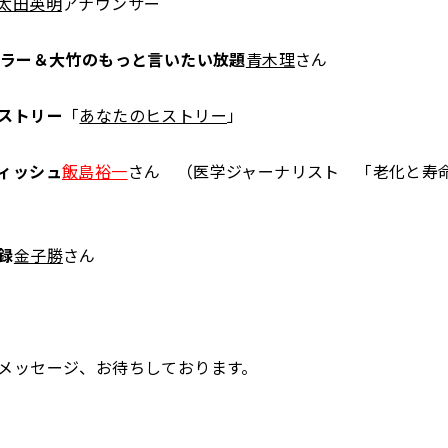
太田英明
アナウンサー
ュラー＆大竹のもっと言いたい放題
青木理
さん
ストリー
「
あなたのヒストリー
」
ィッシュ
飯島裕一
さん （医学ジャーナリスト 「老化と寿
録
金子勝
さん
メッセージ、お待ちしております。