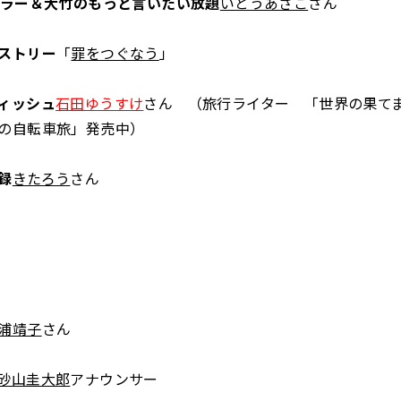
ュラー＆大竹のもっと言いたい放題
いとうあさこ
さん
ストリー
「
罪をつぐなう
」
ィッシュ
石田ゆうすけ
さん （旅行ライター 「世界の果て
の自転車旅」発売中）
録
きたろう
さん
浦靖子
さん
砂山圭大郎
アナウンサー