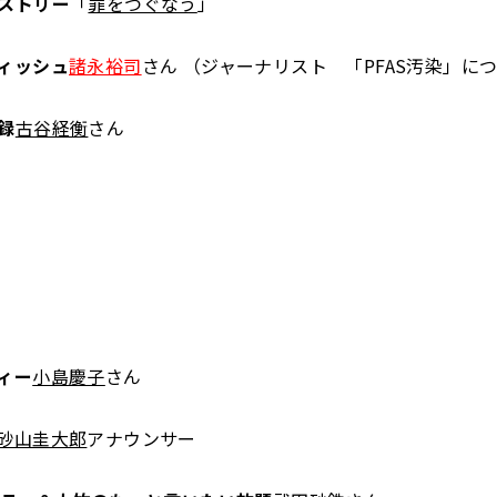
ストリー
「
罪をつぐなう
」
ィッシュ
諸永裕司
さん （ジャーナリスト 「PFAS汚染」に
録
古谷経衡
さん
ィー
小島慶子
さん
砂山圭大郎
アナウンサー