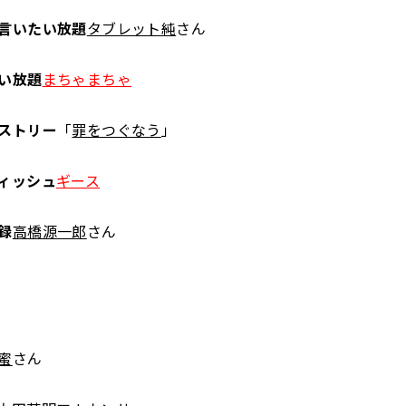
言いたい放題
タブレット純
さん
い放題
まちゃまちゃ
ストリー
「
罪をつぐなう
」
ィッシュ
ギース
録
高橋源一郎
さん
蜜
さん