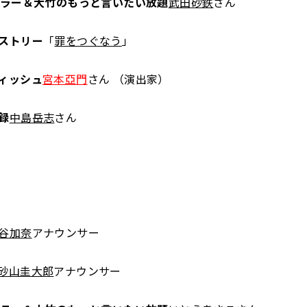
ュラー＆大竹のもっと言いたい放題
武田砂鉄
さん
ストリー
「
罪をつぐなう
」
ィッシュ
宮本亞門
さん （演出家）
録
中島岳志
さん
谷加奈
アナウンサー
砂山圭大郎
アナウンサー