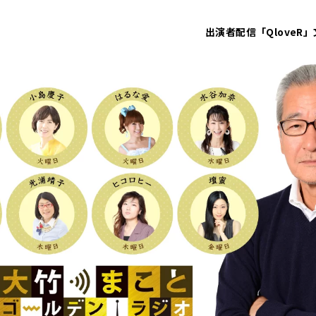
出演者
配信「QloveR」