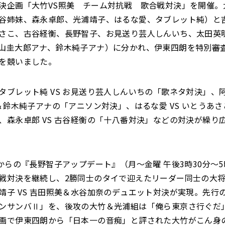
決企画「大竹VS照美 チーム対抗戦 歌合戦対決」を開催。
谷姉妹、森永卓郎、光浦靖子、はるな愛、タブレット純）と
さこ、古谷経衡、長野智子、お見送り芸人しんいち、太田英
山圭大郎アナ、鈴木純子アナ）に分かれ、伊東四朗を特別審
を競いました。
タブレット純 VS お見送り芸人しんいちの「歌ネタ対決」、
子＆鈴木純子アナの「アニソン対決」、はるな愛 VS いとうあ
、森永卓郎 VS 古谷経衡の「十八番対決」などの対決が繰り
分からの『長野智子アップデート』（月〜金曜 午後3時30分〜5
戦対決を継続し、2勝同士のタイで迎えたリーダー同士の大
靖子 VS 吉田照美＆水谷加奈のデュエット対決が実現。先行
ンサンバⅡ」を、後攻の大竹＆光浦組は「俺ら東京さ行ぐだ
画で伊東四朗から「日本一の音痴」と評された大竹がこん身