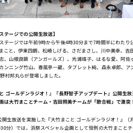
ステージでの公開生放送】
ステージでは午前9時から午後4時30分まで7時間半にわたり
まこと、伊東四朗、松崎しげる、さだまさし、川中美幸、吉
志、山根良顕（アンガールズ）、光浦靖子、はるな愛、阿佐
カンニング竹山、春風亭一蔵、タブレット純、森永卓郎、ア
ls²、野村邦丸らが登場しました。
と ゴールデンラジオ！』『長野智子アップデート』公開生放
画は大竹まことチーム・吉田照美チームが「歌合戦」で激突
公開生放送を実施した『大竹まこと ゴールデンラジオ！』（月
3時30分）では、浜祭スペシャル企画として恒例の大竹まこと