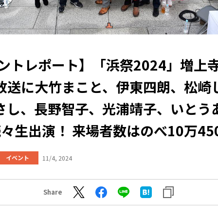
ントレポート】「浜祭2024」増上
放送に大竹まこと、伊東四朗、松崎
さし、長野智子、光浦靖子、いとう
々生出演！ 来場者数はのべ10万45
イベント
11/4, 2024
Share