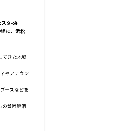
ェスタ-浜
会場に、浜松
してきた地域
ティやアナウン
販ブースなどを
もの貧困解消