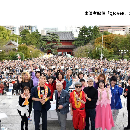
出演者
配信「QloveR」