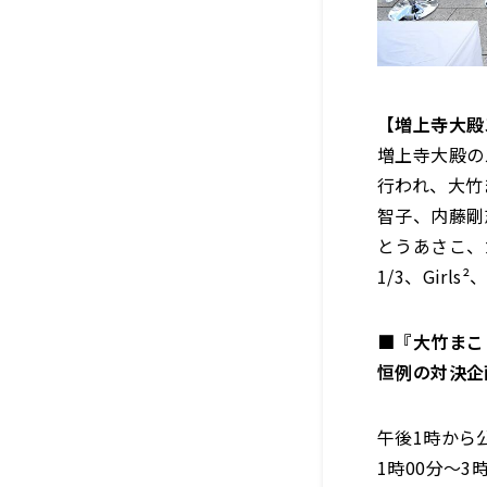
【増上寺大殿
増上寺大殿の
行われ、大竹
智子、内藤剛
とうあさこ、
1/3、Gir
■『大竹まこ
恒例の対決企
午後1時から
1時00分〜