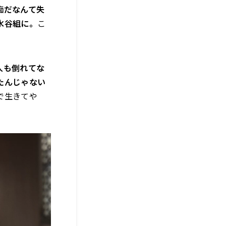
痴だなんて失
水谷組に。
こ
人も倒れてな
たんじゃない
で生きてや
。