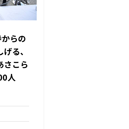
寺からの
しげる、
あさこら
00人