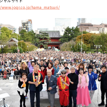
シャルサイト
//www.joqr.co.jp/hama_matsuri/