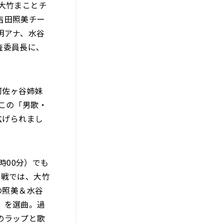
大竹まことチ
吉田照美チー
明アナ、水谷
査委員長に、
阿佐ヶ谷姉妹
さこの「男歌・
広げられまし
時00分）でも
将戦では、大竹
の照美＆水谷
」を選曲。過
のラップと歌