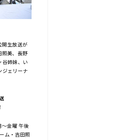
公開生放送が
田照美、長野
ヶ谷姉妹、い
ンジェリーナ
送
！
〜金曜 午後
チーム・吉田照