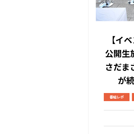
【イベ
公開生
さだま
が続
番組レポ