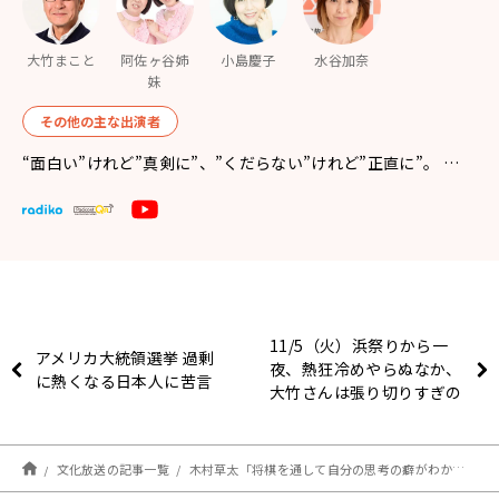
大竹まこと
阿佐ヶ谷姉
小島慶子
水谷加奈
妹
その他の主な出演者
“面白い”けれど”真剣に”、”くだらない”けれど”正直に”。 …
11/5（火）浜祭りから一
アメリカ大統領選挙 過剰
夜、熱狂冷めやらぬなか、
に熱くなる日本人に苦言
大竹さんは張り切りすぎの
ためにお休みです。
文化放送の記事一覧
木村草太「将棋を通して自分の思考の癖がわかる」