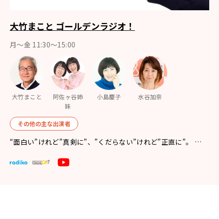
大竹まこと ゴールデンラジオ！
月〜金 11:30～15:00
大竹まこと
阿佐ヶ谷姉
小島慶子
水谷加奈
妹
その他の主な出演者
“面白い”けれど”真剣に”、”くだらない”けれど”正直に”。 …