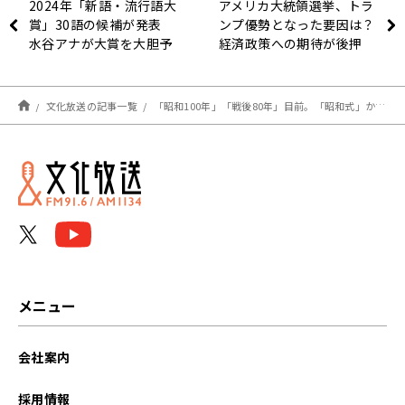
2024年「新語・流行語大
アメリカ大統領選挙、トラ
賞」30語の候補が発表
ンプ優勢となった要因は？
水谷アナが大賞を大胆予
経済政策への期待が後押
想！「誰に表彰状を渡すの
し？
かということを考える
と…」
文化放送の記事一覧
「昭和100年」「戦後80年」目前。「昭和式」から脱却するとき？
メニュー
会社案内
採用情報