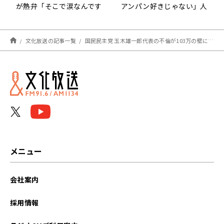
が熱弁「そこで涙なんです
アンパン好きじゃない」人
よ！」
物像に迫る
文化放送の記事一覧
国民民主党 玉木雄一郎代表の不倫が103万の壁に影響？森永卓郎が第２次石破内閣の動向を予想
メニュー
会社案内
採用情報