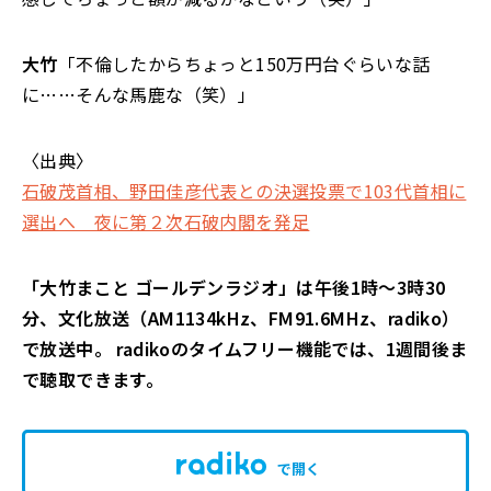
大竹
「不倫したからちょっと150万円台ぐらいな話
に……そんな馬鹿な（笑）」
〈出典〉
石破茂首相、野田佳彦代表との決選投票で103代首相に
選出へ 夜に第２次石破内閣を発足
「大竹まこと ゴールデンラジオ」は午後1時～3時30
分、文化放送（AM1134kHz、FM91.6MHz、radiko）
で放送中。 radikoのタイムフリー機能では、1週間後ま
で聴取できます。
で開く