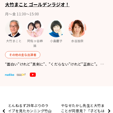
大竹まこと ゴールデンラジオ！
月〜金 11:30～15:00
大竹まこと
阿佐ヶ谷姉
小島慶子
水谷加奈
妹
その他の主な出演者
“面白い”けれど”真剣に”、”くだらない”けれど”正直に”。 …
とんねるず29年ぶりのラ
やなせたかし先生と大竹ま
イブを見たカンニング竹山
ことが同意見？「子どもは