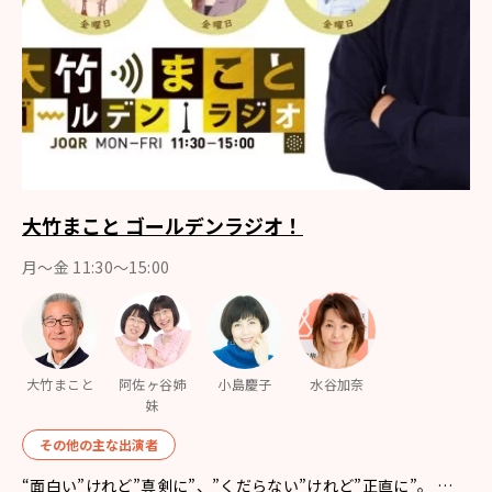
大竹まこと ゴールデンラジオ！
月〜金 11:30～15:00
大竹まこと
阿佐ヶ谷姉
小島慶子
水谷加奈
妹
その他の主な出演者
“面白い”けれど”真剣に”、”くだらない”けれど”正直に”。 …