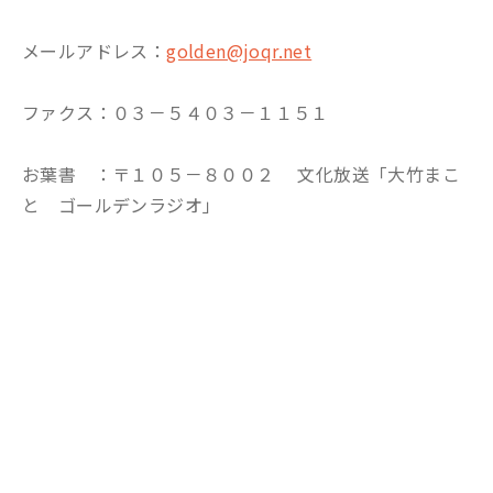
メールアドレス：
golden@joqr.net
ファクス：０３－５４０３－１１５１
お葉書 ：〒１０５－８００２ 文化放送「大竹まこ
と ゴールデンラジオ」