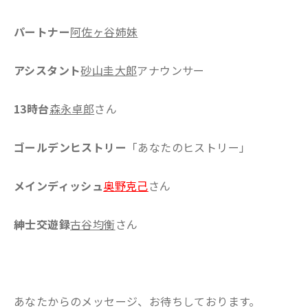
パートナー
阿佐ヶ谷姉妹
アシスタント
砂山圭大郎
アナウンサー
13時台
森永卓郎
さん
ゴールデンヒストリー
「あなたのヒストリー」
メインディッシュ
奥野克己
さん
紳士交遊録
古谷均衡
さん
あなたからのメッセージ、お待ちしております。