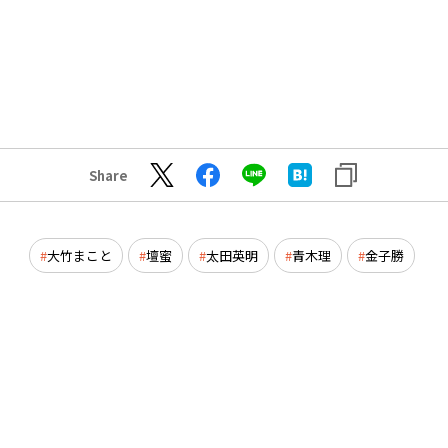
Share
大竹まこと
壇蜜
太田英明
青木理
金子勝