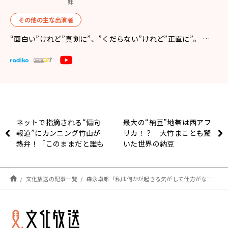
妹
その他の主な出演者
“面白い”けれど”真剣に”、”くだらない”けれど”正直に”。 …
ネットで指摘される“偏向
最大の“納豆”地帯は西アフ
報道”にカンニング竹山が
リカ！？ 大竹まことも驚
熱弁！「このままだと誰も
いた世界の納豆
得しない」
文化放送の記事一覧
森永卓郎「私は何かが起きる気がして仕方がないです」マイナ保険証移行の問題点を語る