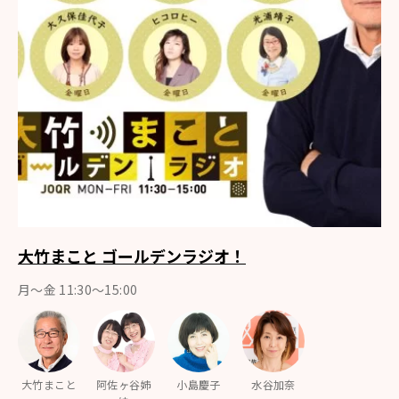
大竹まこと ゴールデンラジオ！
月〜金 11:30～15:00
大竹まこと
阿佐ヶ谷姉
小島慶子
水谷加奈