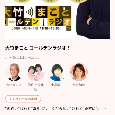
大竹まこと ゴールデンラジオ！
月〜金 11:30～15:00
大竹まこと
阿佐ヶ谷姉
小島慶子
水谷加奈
妹
その他の主な出演者
“面白い”けれど”真剣に”、”くだらない”けれど”正直に”。 …