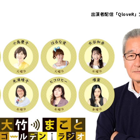
出演者
配信「QloveR」