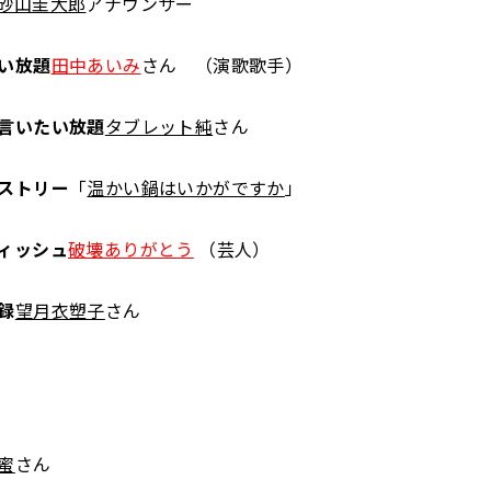
砂山圭大郎
アナウンサー
い放題
田中あいみ
さん （演歌歌手）
言いたい放題
タブレット純
さん
ストリー
「
温かい鍋はいかがですか
」
ィッシュ
破壊ありがとう
（芸人）
録
望月衣塑子
さん
蜜
さん