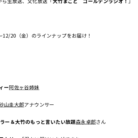
から生放送、文化放送「
大竹まこと ゴールデンラジオ！
」
）～12/20（金）のラインナップをお届け！
ィー
阿佐ヶ谷姉妹
砂山圭大郎
アナウンサー
ュラー＆大竹のもっと言いたい放題
森永卓郎
さん