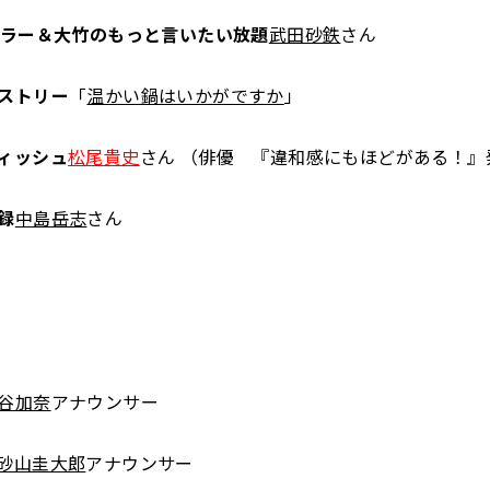
ュラー＆大竹のもっと言いたい放題
武田砂鉄
さん
ストリー
「
温かい鍋はいかがですか
」
ィッシュ
松尾貴史
さん （俳優 『違和感にもほどがある！』
録
中島岳志
さん
谷加奈
アナウンサー
砂山圭大郎
アナウンサー