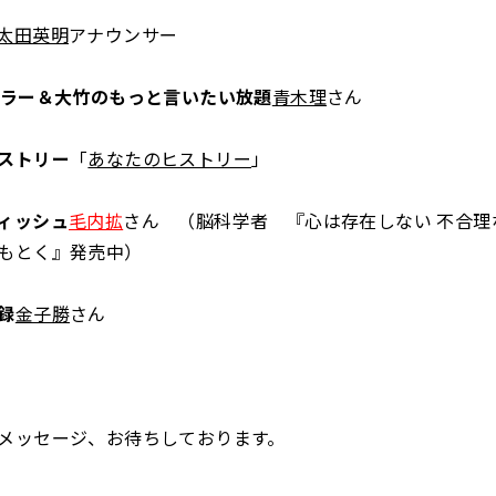
太田英明
アナウンサー
ュラー＆大竹のもっと言いたい放題
青木理
さん
ストリー
「
あなたのヒストリー
」
ィッシュ
毛内拡
さん （脳科学者 『心は存在しない 不合理
もとく』発売中）
録
金子勝
さん
メッセージ、お待ちしております。