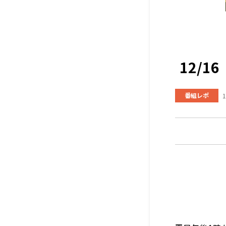
12/
番組レポ
1