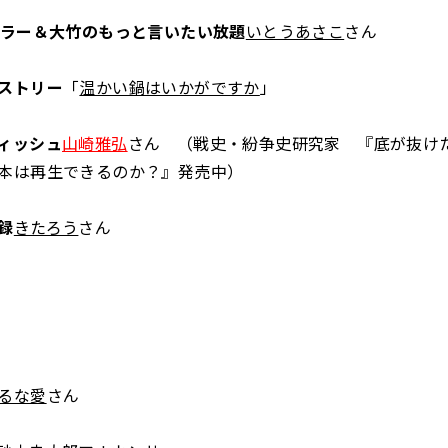
ュラー＆大竹のもっと言いたい放題
いとうあさこ
さん
ストリー
「
温かい鍋はいかがですか
」
ィッシュ
山崎雅弘
さん （戦史・紛争史研究家 『底が抜け
本は再生できるのか？』発売中）
録
きたろう
さん
るな愛
さん