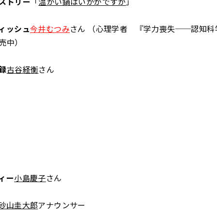
ストリー
「
温かい鍋はいかがですか
」
ィッシュ
今井むつみ
さん （心理学者 『学力喪失──認知科
売中）
録
古谷経衡
さん
ィー
小島慶子
さん
砂山圭大郎
アナウンサー