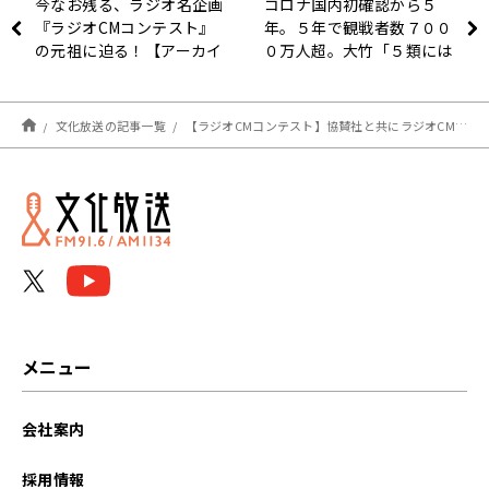
今なお残る、ラジオ名企画
コロナ国内初確認から５
『ラジオCMコンテスト』
年。５年で観戦者数７００
の元祖に迫る！【アーカイ
０万人超。大竹「５類には
ブの森 探訪記#27】
なったけど、まだ終わって
ないんだよね」
文化放送の記事一覧
【ラジオCMコンテスト】協賛社と共にラジオCMの勉強会実施！
メニュー
会社案内
採用情報