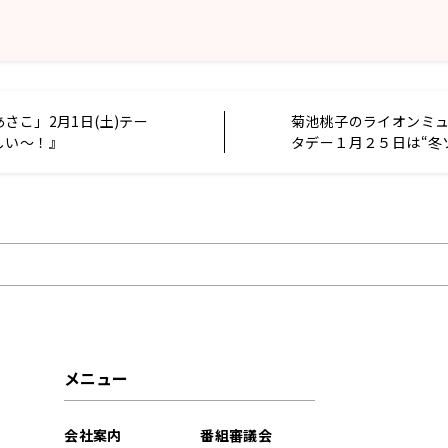
さこ」2月1日(土)テー
菊池桃子のライオンミ
しい〜！』
タデー１月２５日は“冬
ション”をお送りしまし
メニュー
会社案内
番組審議会