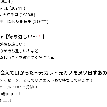
(2005年)
a-iCE (2024年)
 / 大江千里 (1988年)
井上陽水 奥田民生 (1997年)
【待ち遠しい〜
！
】
は
が待ち遠しい！
のが待ち遠しい！など
遠しいことを教えてください🙏
に会えて良かった～元カレ・元カノを思い出すあ
メッセージ、そしてリクエストもお待ちしています！
メール・FAXで受付中
@joqr.net
3-1151