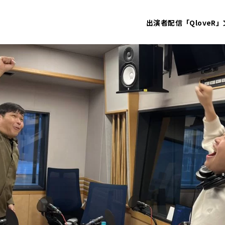
出演者
配信「QloveR」