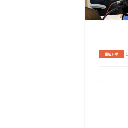
番組レポ
1