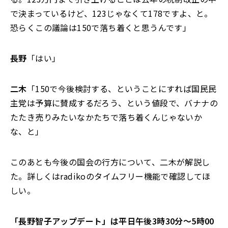
で決まっているけど、123じゃなくて178ですよ、と。
恐らくこの議論は150で落ち着くと思うんです」
長野
「はい」
二木
「150で今後検討する、ということにすれば国民民
主党は予算に賛成するだろう、という値段で、バナナの
たたき売りみたいなかたちで落ち着くんじゃないか
な、と」
このあとも今後の国会の行方について、二木が解説し
た。詳しくはradikoのタイムフリー機能で確認してほ
しい。
「
長野智子アップデート
」は平日
午後
3
時
30分
～
5
時
00