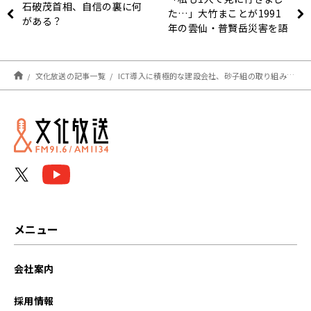
石破茂首相、自信の裏に何
た…」大竹まことが1991
がある？
年の雲仙・普賢岳災害を語
る
文化放送の記事一覧
ICT導入に積極的な建設会社、砂子組の取り組みとは？
メニュー
会社案内
採用情報