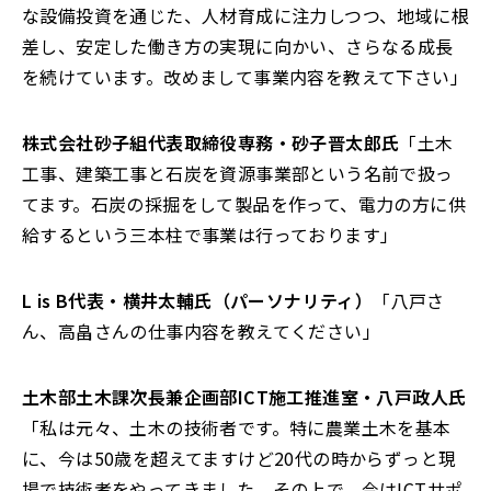
な設備投資を通じた、人材育成に注力しつつ、地域に根
差し、安定した働き方の実現に向かい、さらなる成長
を続けています。改めまして事業内容を教えて下さい」
株式会社砂子組代表取締役専務・砂子晋太郎氏
「土木
工事、建築工事と石炭を資源事業部という名前で扱っ
てます。石炭の採掘をして製品を作って、電力の方に供
給するという三本柱で事業は行っております」
L is B代表・横井太輔氏（パーソナリティ）
「八戸さ
ん、高畠さんの仕事内容を教えてください」
土木部土木課次長兼企画部ICT施工推進室・八戸政人氏
「私は元々、土木の技術者です。特に農業土木を基本
に、今は50歳を超えてますけど20代の時からずっと現
場で技術者をやってきました。その上で、今はICTサポ