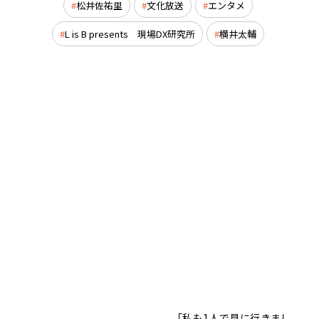
松井佐祐里
文化放送
エンタメ
L is B presents 現場DX研究所
横井太輔
「私も1人で見に行きまし