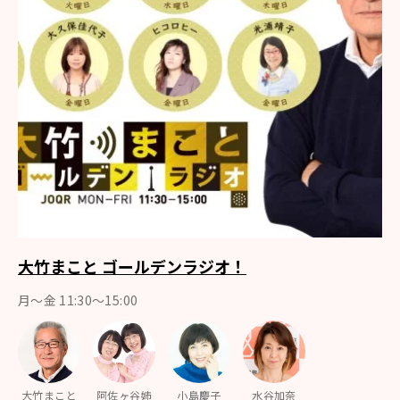
大竹まこと ゴールデンラジオ！
月〜金 11:30～15:00
大竹まこと
阿佐ヶ谷姉
小島慶子
水谷加奈