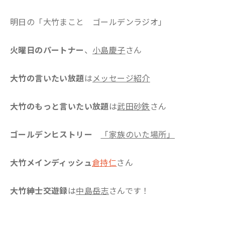
明日の「大竹まこと ゴールデンラジオ」
火曜日のパートナー
、
小島慶子
さん
大竹の言いたい放題
は
メッセージ紹介
大竹のもっと言いたい放題
は
武田砂鉄
さん
ゴールデンヒストリー
「家族のいた場所
」
大竹メインディッシュ
倉持仁
さん
大竹紳士交遊録
は
中島岳志
さんです！