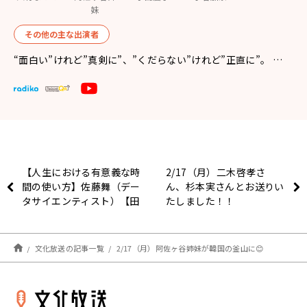
妹
その他の主な出演者
“面白い”けれど”真剣に”、”くだらない”けれど”正直に”。 …
【人生における有意義な時
2/17（月）二木啓孝さ
間の使い方】佐藤舞（デー
ん、杉本実さんとお送りい
タサイエンティスト）【田
たしました！！
村淳のNewsCLUB 2025年
2月15日後半】
文化放送の記事一覧
2/17（月）阿佐ヶ谷姉妹が韓国の釜山に😊