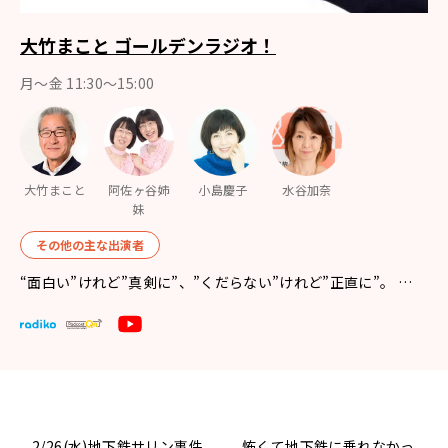
大竹まこと ゴールデンラジオ！
月〜金 11:30～15:00
大竹まこと
阿佐ヶ谷姉
小島慶子
水谷加奈
妹
その他の主な出演者
“面白い”けれど”真剣に”、”くだらない”けれど”正直に”。 …
2/26(水)地下鉄サリン事件
怖くて地下鉄に乗れなかっ