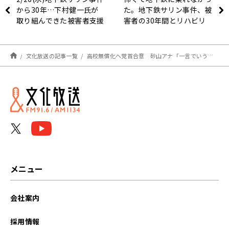
から30年…下村健一氏が
た。地下鉄サリン事件、被
取り組んできた被害者支援
害者の30年間とリハビリ
について解説！さらに会計
検査院長田中弥生氏が会計
検査の仕事について紹介！
文化放送の記事一覧
高校無償化へ党首合意 砂山アナ「一言でいうと、所得に関係なく行きたい学校に行けるようになるっていう」
メニュー
会社案内
採用情報