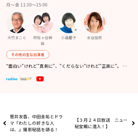
月〜金 11:30～15:00
大竹まこと
阿佐ヶ谷姉
小島慶子
水谷加奈
妹
その他の主な出演者
“面白い”けれど”真剣に”、”くだらない”けれど”正直に”。 …
菅井友香、中田圭祐とドラ
【３月２４日放送 ニュー
マ『わたしの好きな人
秘宝館に潜入！】
は、』撮影秘話を語る！