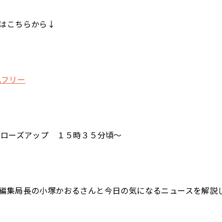
はこちらから↓
イムフリー
クローズアップ １５時３５分頃～
編集局長の小塚かおるさんと今日の気になるニュースを解説