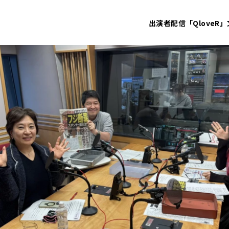
出演者
配信「QloveR」