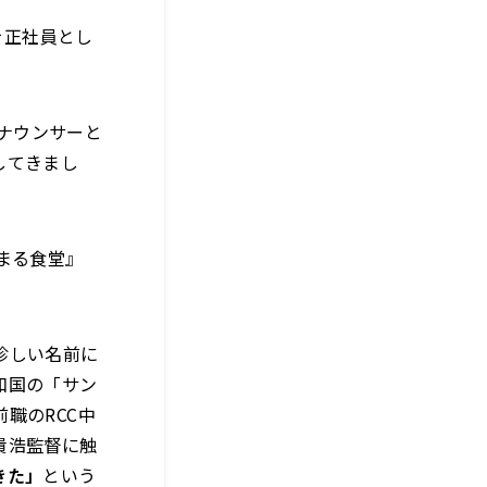
を正社員とし
アナウンサーと
してきまし
まる食堂』
珍しい名前に
和国の「サン
職のRCC中
貴浩監督に触
きた」
という