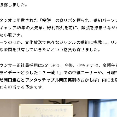
披露しました。
タジオに用意された「桜餅」の食リポを振られ、番組パーソ
キャリア45年の大先輩、野村邦丸を前に、緊張を滲ませなが
た小宅アナ。
ーツのほか、文化放送で色々なジャンルの番組に挑戦し、リ
な瞬間を共有していきたいという抱負も寄せました。
ウンサー正社員採用は25年ぶり。今後、小宅アナは、金曜午
ライデー～どうした！？一蔵！』
での中継コーナーや、日曜
だ岡田圭右とアンタッチャブル柴田英嗣のおかしば』
内に出
どを担当する予定です。