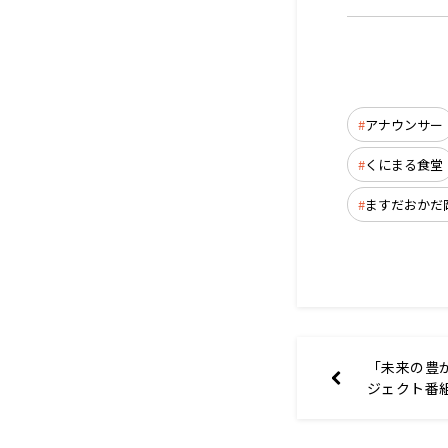
アナウンサー
くにまる食堂
ますだおかだ
「未来の豊
ジェクト番
4/7（月）
村上信五