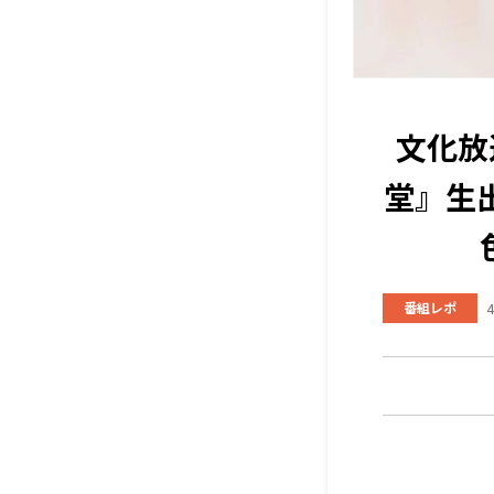
文化放
堂』生
番組レポ
4