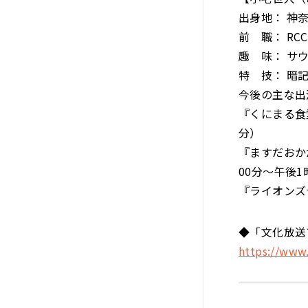
出身地： 神奈
前 職： RC
趣 味： サ
特 技： 暗
今後の主な出
『くにまる食
分）
『ますだおか
00分～午後1
『ライオンズ
◆「文化放送
https://www.