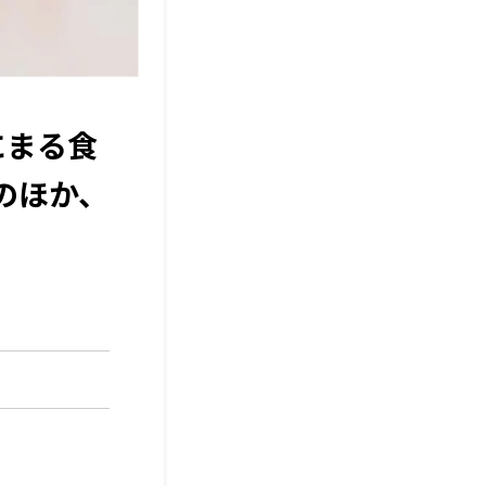
にまる食
のほか、
」