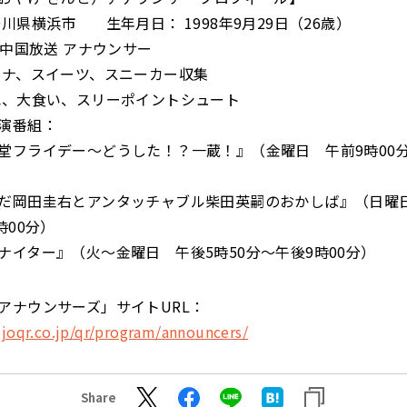
川県横浜市 生年月日： 1998年9月29日（26歳）
C中国放送 アナウンサー
ウナ、スイーツ、スニーカー収集
記、大食い、スリーポイントシュート
演番組：
堂フライデー～どうした！？一蔵！』（金曜日 午前9時00分
だ岡田圭右とアンタッチャブル柴田英嗣のおかしば』（日曜日
時00分）
ナイター』（火～金曜日 午後5時50分～午後9時00分）
アナウンサーズ」サイトURL：
joqr.co.jp/qr/program/announcers/
Share