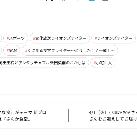
スポーツ
文化放送ライオンズナイター
ライオンズナイター
実況
くにまる食堂フライデー～どうした！？一蔵！～
岡田圭右とアンタッチャブル柴田英嗣のおかしば
小宅世人
かな食」がテーマ 新プロ
4/1（火）小塚かおる
組『ぶんか食堂』
さんをお迎えしてお届
スタート！ 4月のゲストは