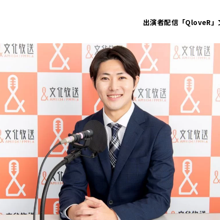
出演者
配信「QloveR」