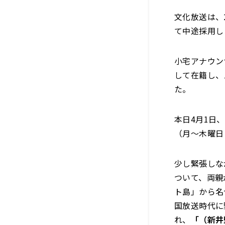
文化放送は、
て中途採用し
小宅アナウン
して在籍し、
た。
本日4月1日
（月～木曜日
少し緊張しな
ついて、両親
ト島」から名
国放送時代に
れ、
「（新井