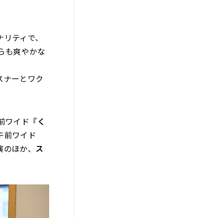
ナリティで、
らも爽やかな
スナーとワク
前ワイド
『く
午前ワイド
演のほか、
ス