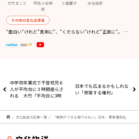
大竹まこと
阿佐ヶ谷姉
小島慶子
水谷加奈
妹
その他の主な出演者
“面白い”けれど”真剣に”、”くだらない”けれど”正直に”。 …
中学校卒業式で不登校児６
日本でも広まるかもしれな
人が平均台に３時間座らさ
い「修理する権利」
れる 大竹「平均台に3時
間も座らせるか？」
文化放送の記事一覧
「戦争ができる国ではない」日本、軍事優先社会でいいのか？