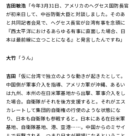
吉田敏浩
「今年3月31日、アメリカのヘグセス国防長官
が初来日して、中谷防衛大臣と対談しました。そのあ
と共同記者会見で、ヘグセス長官が台湾有事を念頭に
『西太平洋におけるあらゆる有事に直面した場合、日
本は最前線に立つことになる』と発言したんですね」
大竹
「うん」
吉田
「仮に台湾で独立のような動きが起きたとして。
中国側が軍事介入を指導、アメリカ軍が沖縄、あるい
は九州、本州の在日米軍基地から出撃、軍事介入をし
た場合。自衛隊がそれを後方支援すると。それがエス
カレートして集団的自衛権の行使のような状態にな
り、日本も自衛隊も参戦すると。日本にある在日米軍
基地、自衛隊基地、港、空港……。中国からのミサイ
ルで反撃される、つまり日本が戦場になるということ