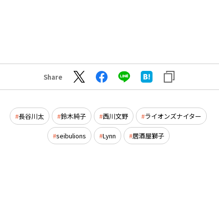
Share
長谷川太
鈴木純子
西川文野
ライオンズナイター
seibulions
Lynn
居酒屋獅子