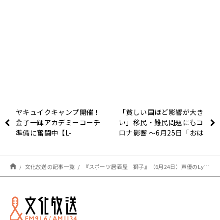
ヤキュイクキャンプ開催！
「貧しい国ほど影響が大き
金子一輝アカデミーコーチ
い」移民・難民問題にもコ
準備に奮闘中【L-
ロナ影響 ～6月25日「おは
FRIENDS】(ライオンズナ
よう寺ちゃん」
イター)
文化放送の記事一覧
『スポーツ居酒屋 獅子』（6月24日）声優のLynnさんがご来店！