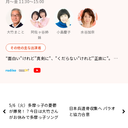
月〜金 11:30～15:00
大竹まこと
阿佐ヶ谷姉
小島慶子
水谷加奈
妹
その他の主な出演者
“面白い”けれど”真剣に”、”くだらない”けれど”正直に”。 …
5/6（火）多摩っ子の憂鬱
日本兵遺骨収集へ パラオ
が爆発！？今日は大竹さん
と協力合意
がお休みで多摩っ子ソング
をお届けしました！