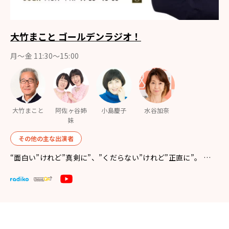
大竹まこと ゴールデンラジオ！
月〜金 11:30～15:00
大竹まこと
阿佐ヶ谷姉
小島慶子
水谷加奈
妹
その他の主な出演者
“面白い”けれど”真剣に”、”くだらない”けれど”正直に”。 …