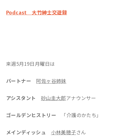
Podcast 大竹紳士交遊録
来週5月19日月曜日は
パートナー
阿佐ヶ谷姉妹
アシスタント
砂山圭大郎
アナウンサー
ゴールデンヒストリー
「介護のかたち」
メインディッシュ
小林美穂子
さん