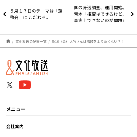
国の身辺調査、運用開始。
５月１７日のテーマは「運
青木「拒否はできるけど、
動会」に こだわる。
事実上できないのが問題」
文化放送の記事一覧
5/16（金）大竹さんは階段を上りたくない？！ゲストは東京大学大学院 准教授 藤川直也さんでした！
メニュー
会社案内