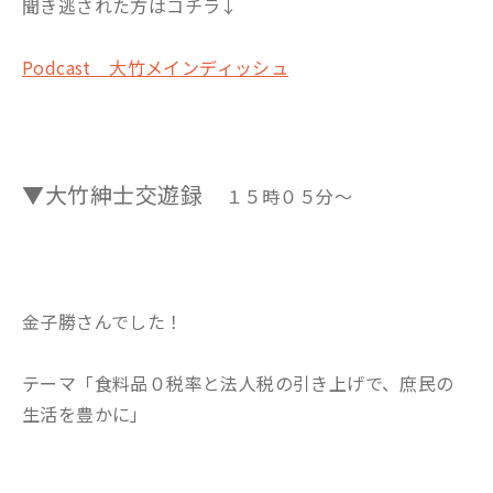
聞き逃された方はコチラ↓
Podcast 大竹メインディッシュ
▼大竹紳士交遊録
１５時０５分～
金子勝さんでした！
テーマ「食料品０税率と法人税の引き上げで、庶民の
生活を豊かに」