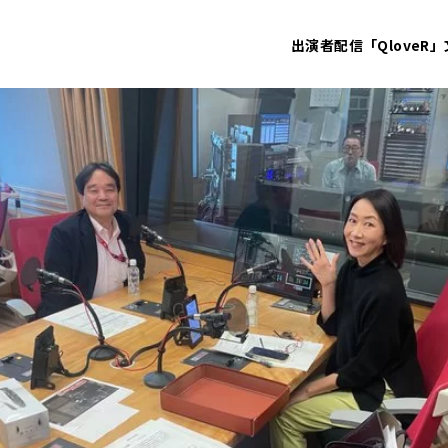
出演者
配信「QloveR」