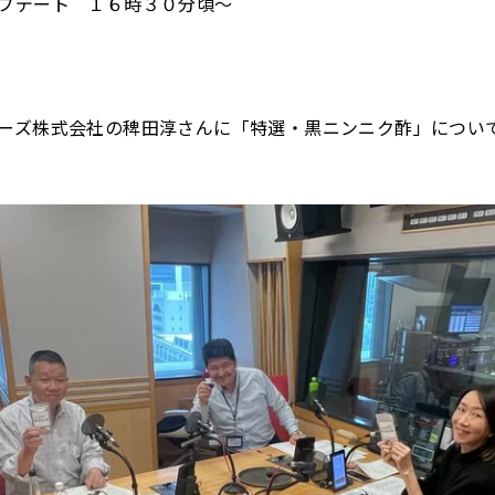
プデート １６時３０分頃～
ーズ株式会社の稗田淳さん
に「特選・黒ニンニク酢」につい