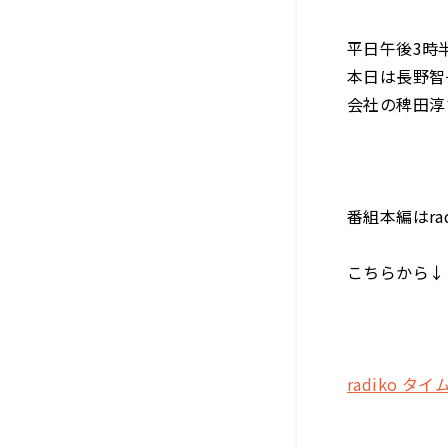
平日午後3時
本日は長野智
会社の
稗田淳
番組本編はr
こちらから↓
radiko タ