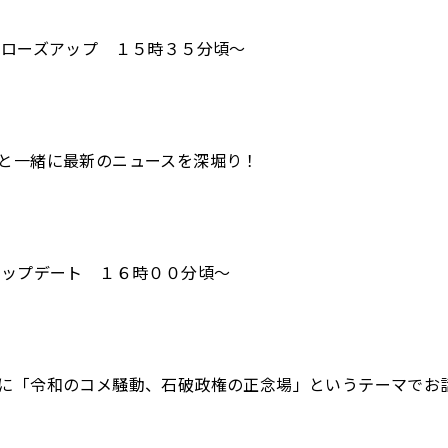
クローズアップ １５時３５分頃～
と一緒に最新のニュースを深堀り
！
アップデート １６時００分頃～
に「令和のコメ騒動、石破政権の正念場」というテーマでお