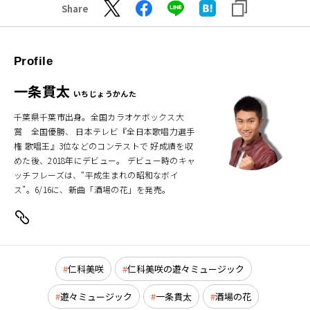
Share
Profile
一条貫太
いちじょうかんた
千葉県千葉市出身。全国カラオケボックス大
賞 全国優勝、 日本テレビ『全日本歌唱力選手
権 歌唱王』3位などのコンテストで 好成績を収
めた後、2018年にデビュー。 デビュー時のキャ
ッチフレーズは、“平成生まれの昭和なボイ
ス”。6/16に、新曲「酒場の花」を発売。
仁科美咲
仁科美咲の遊々ミュージック
遊々ミュージック
一条貫太
酒場の花