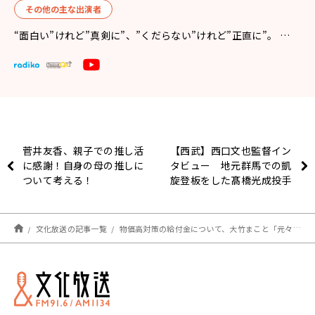
その他の主な出演者
“面白い”けれど”真剣に”、”くだらない”けれど”正直に”。 …
菅井友香、親子での推し活
【西武】西口文也監督イン
に感謝！自身の母の推しに
タビュー 地元群馬での凱
ついて考える！
旋登板をした髙橋光成投手
への評価を語る
文化放送の記事一覧
物価高対策の給付金について、大竹まこと「元々は税金ですからね」