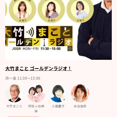
大竹まこと ゴールデンラジオ！
月〜金 11:30～15:00
大竹まこと
阿佐ヶ谷姉
小島慶子
水谷加奈
妹