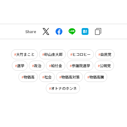
Share
大竹まこと
砂山圭大郎
ヒコロヒー
自民党
選挙
政治
給付金
参議院選挙
公明党
物価高
社会
物価高対策
物価高騰
オトナのホンネ