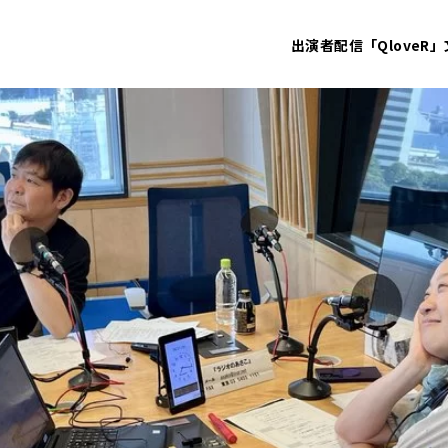
出演者
配信「QloveR」