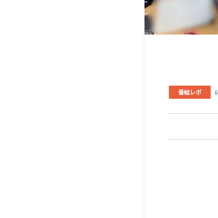
番組レポ
6