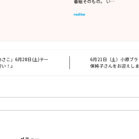
番組そのもの。 い…
さこ」6月28日(土)テー
6月21日（土）小原ブ
安い！』
保純子さんをお迎えし