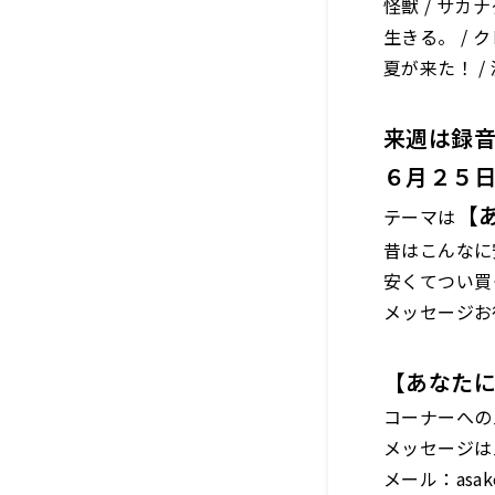
怪獣 / サカナ
生きる。 / 
夏が来た！ / 
来週は録
６月２５日
【
テーマは
昔はこんなに
安くてつい買
メッセージお
【あなた
コーナーへの
メッセージは
メール：asako