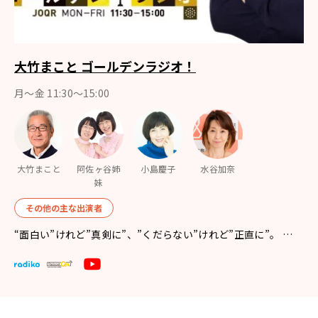
大竹まこと ゴールデンラジオ！
月〜金 11:30～15:00
大竹まこと
阿佐ヶ谷姉
小島慶子
水谷加奈
妹
その他の主な出演者
“面白い”けれど”真剣に”、”くだらない”けれど”正直に”。 …