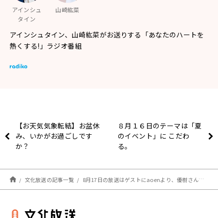
アインシュ
山崎紘菜
タイン
アインシュタイン、山崎紘菜がお送りする「あなたのハートを
熱くする!」ラジオ番組
【お天気気象転結】お盆休
８月１６日のテーマは「夏
み、いかがお過ごしです
のイベント」に こだわ
か？
る。
文化放送の記事一覧
8月17日の放送はゲストにaoenより、優樹さんと琉楓さんが登場！『アインシュタイン・山崎紘菜 Heat&Heart!』