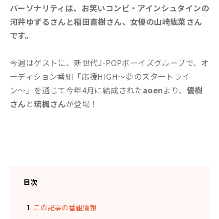
パーソナリティは、お笑いコンビ・アインシュタインの
河井ゆずるさんと稲田直樹さん、女優の山崎紘菜さん
です。
今週はゲストに、新世代J-POPボーイズグループで、オ
ーディション番組「応援HIGH〜夢のスタートライ
ン〜」を通じて今年4月に結成された
aoen
より、
優樹
さん
と
琉楓さん
が登場！
目次
この記事の番組情報