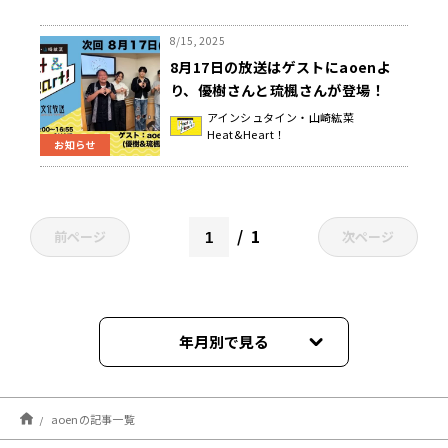
8/15, 2025
8月17日の放送はゲストにaoenよ
り、優樹さんと琉楓さんが登場！
『アインシュタイン・山崎紘菜
アインシュタイン・山崎紘菜
Heat&Heart！
Heat&Heart!』
お知らせ
1
前ページ
次ページ
年月別で見る
2026年07月
aoenの記事一覧
2025年08月