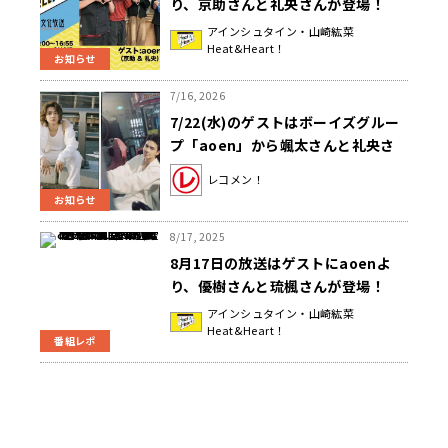
り、京助さんと礼央さんが登場！
『アインシュタイン・山崎紘菜
アインシュタイン・山崎紘菜
Heat&Heart！
Heat&Heart!』
お知らせ
7/16, 2026
7/22(水)のゲストはボーイズグルー
プ「aoen」から颯太さんと礼央さ
ん！【矢吹奈子のレコメン！】
レコメン！
お知らせ
8/17, 2025
8月17日の放送はゲストにaoenよ
り、優樹さんと琉楓さんが登場！
「優樹と琉楓の教えて！&デビュ
アインシュタイン・山崎紘菜
Heat&Heart！
ー!?」『アインシュタイン・山崎紘
番組レポ
菜 Heat&Heart!』