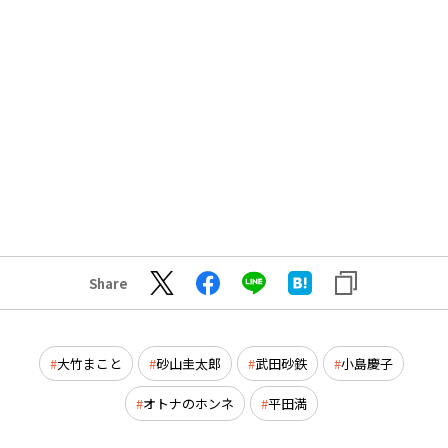
Share
大竹まこと
砂山圭太郎
武田砂鉄
小島慶子
オトナのホンネ
平田満