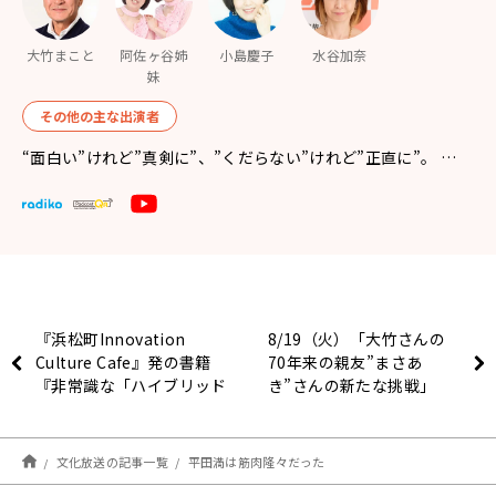
大竹まこと
阿佐ヶ谷姉
小島慶子
水谷加奈
妹
その他の主な出演者
“面白い”けれど”真剣に”、”くだらない”けれど”正直に”。 …
『浜松町Innovation
8/19（火）「大竹さんの
Culture Cafe』発の書籍
70年来の親友”まさあ
『非常識な「ハイブリッド
き”さんの新たな挑戦」
仕事論」』9月2日（火）
発売決定！
文化放送の記事一覧
平田満は筋肉隆々だった