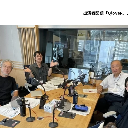
出演者
配信「QloveR」