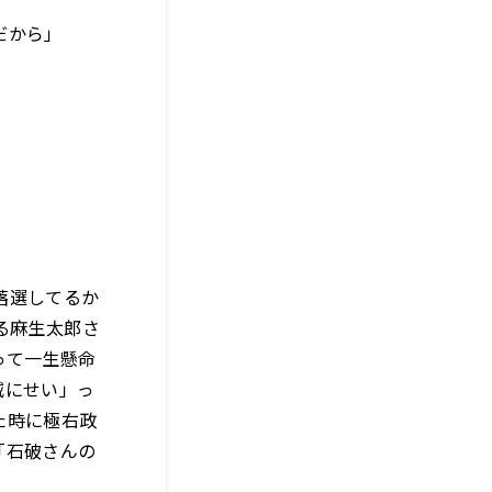
だから」
落選してるか
る麻生太郎さ
って一生懸命
減にせい」っ
た時に極右政
「石破さんの