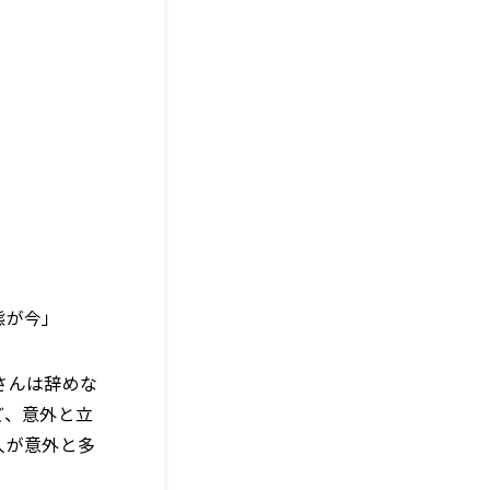
態が今」
さんは辞めな
ど、意外と立
人が意外と多