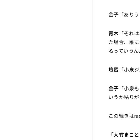
金子
「ありう
青木
「それは
た場合、誰に
るっていうん
壇蜜
「小泉ジ
金子
「小泉も
いうか粘りが
この続きはr
「大竹まこと 