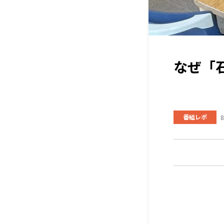
なぜ「
番組レポ
8