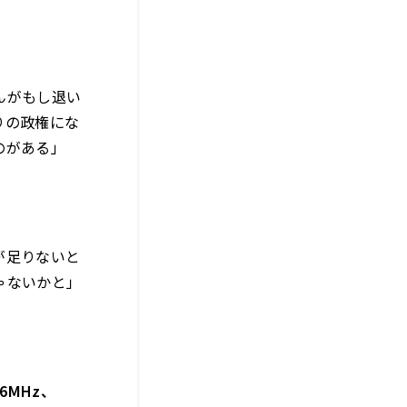
んがもし退い
りの政権にな
のがある」
が足りないと
ゃないかと」
6MHz、