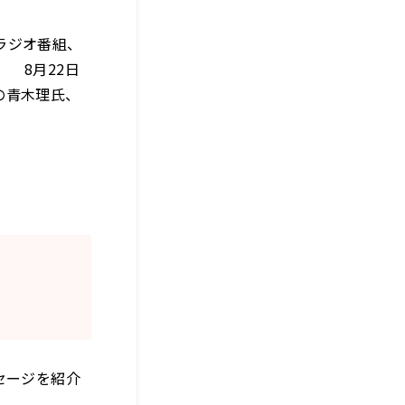
ラジオ番組、
） 8月22日
の青木理氏、
ージを紹介――