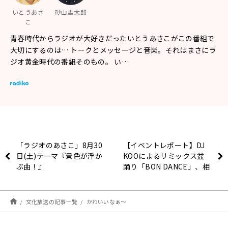
いとうあさ
砂山圭大郎
こ
青春時代からラジオが大好きだったいとうあさこがこの番組で
大切にするのは… トークとメッセージと音楽。それはまさにラ
ジオ黄金時代の番組そのもの。 い…
「ラジオのあさこ」8月30
【イベントレポート】DJ
日(土)テーマ『景色が浮か
KOOによるリミックス盆
ぶ曲！』
踊り「BON DANCE」、相
川七瀬、鳳蝶美成らのスペ
シャルステージ大盛況！
「第16回ハマサイトの夏
文化放送の記事一覧
かわいいなぁ～
祭り」