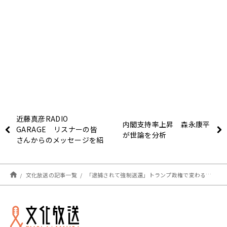
近藤真彦RADIO
内閣支持率上昇 森永康平
GARAGE リスナーの皆
が世論を分析
さんからのメッセージを紹
介！
文化放送の記事一覧
「逮捕されて強制送還」トランプ政権で変わるハワイの現状 カンニング竹山語る