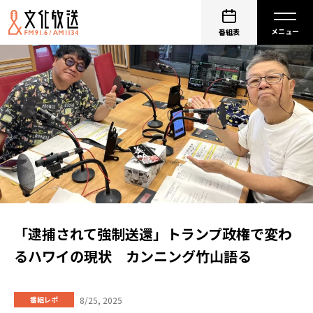
番組表
「逮捕されて強制送還」トランプ政権で変わ
るハワイの現状 カンニング竹山語る
8/25, 2025
番組レポ