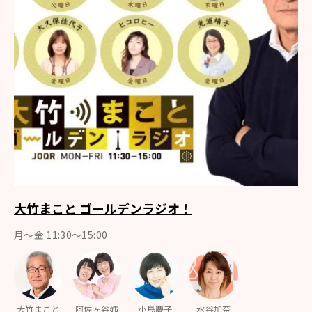
大竹まこと ゴールデンラジオ！
月〜金 11:30～15:00
大竹まこと
阿佐ヶ谷姉
小島慶子
水谷加奈