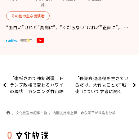
妹
その他の主な出演者
“面白い”けれど”真剣に”、”くだらない”けれど”正直に”。 …
「逮捕されて強制送還」ト
「長期衰退過程を生きてい
ランプ政権で変わるハワイ
るだけ」大竹まことが“戦
の現状 カンニング竹山語
後”について学者に聞く
る
文化放送の記事一覧
内閣支持率上昇 森永康平が世論を分析