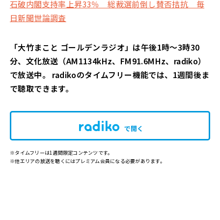
石破内閣支持率上昇33％ 総裁選前倒し賛否拮抗 毎
日新聞世論調査
「大竹まこと ゴールデンラジオ」は午後1時～3時30
分、文化放送（AM1134kHz、FM91.6MHz、radiko）
で放送中。 radikoのタイムフリー機能では、1週間後ま
で聴取できます。
で開く
※タイムフリーは1週間限定コンテンツです。
※他エリアの放送を聴くにはプレミアム会員になる必要があります。