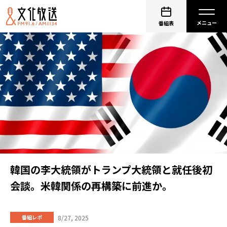
番組表
韓国の李大統領がトランプ大統領と就任後初
会談。米韓関係の再構築に前進か。
8/27, 2025
番組レポ