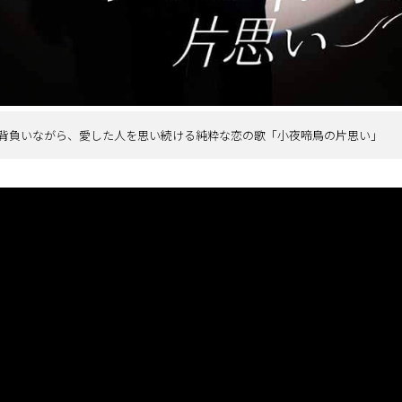
背負いながら、愛した人を思い続ける純粋な恋の歌「小夜啼鳥の片思い」