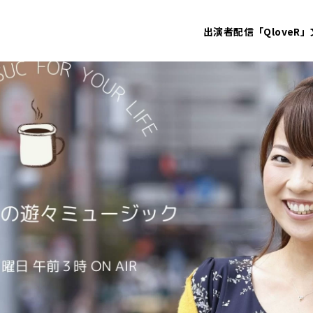
出演者
配信「QloveR」