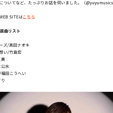
ついてなど、たっぷりお話を伺いました。（@yuyumusicst
EB SITEは
こちら
の選曲リスト
ーズ/真田ナオキ
想い/竹島宏
夏美
本公水
/福田こうへい
どり