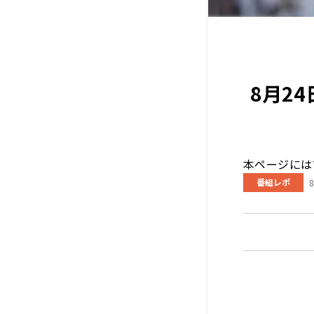
8月2
本ページには
番組レポ
8