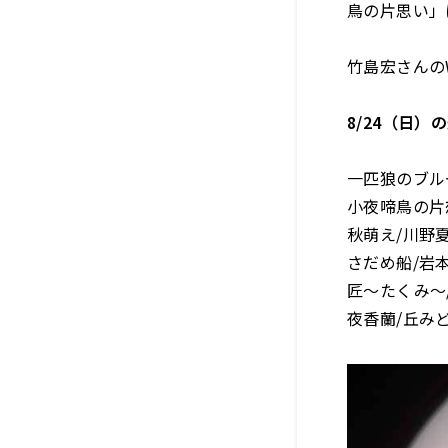
鳥の片思い」に
竹島宏さんのW
8/24（日）
一匹狼のブル
小夜啼鳥の片
秋萌え/川野
さだめ船/岩
匠～たくみ～
夜香蘭/丘み