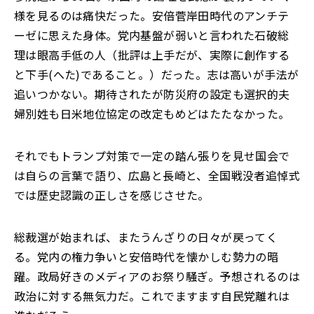
様を見るのは痛快だった。安倍菅岸田時代のアンチテ
ーゼに思えた身体。党内基盤が弱いと言われた石破総
理は眼高手低の人（批評は上手だが、実際に創作する
と下手(へた)であること。）だった。志は高いが手法が
追いつかない。期待されたが防災府の設定も選択的夫
婦別姓も日米地位協定の改定もめどはたたなかった。
それでもトランプ対策で一定の踏ん張りを見せ国会で
は自らの言葉で語り、広島と長崎と、全国戦没者追悼式
では歴史認識の正しさを感じさせた。
総裁選が始まれば、またうんざりの日々が戻ってく
る。党内の権力争いと安倍時代を懐かしむ勢力の暗
躍。政局好きのメディアのお祭り騒ぎ。予想されるのは
政治に対する無気力だ。これでますます自民党離れは