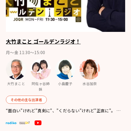
大竹まこと ゴールデンラジオ！
月〜金 11:30～15:00
大竹まこと
阿佐ヶ谷姉
小島慶子
水谷加奈
妹
その他の主な出演者
“面白い”けれど”真剣に”、”くだらない”けれど”正直に”。 …