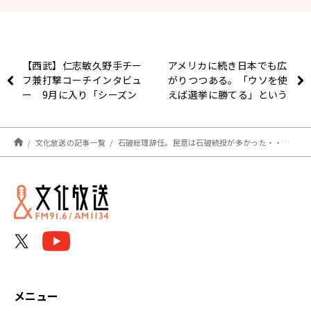
【西武】仁志敏久野手チー
アメリカに続き日本でも広
フ兼打撃コーチインタビュ
がりつつある。「ウソを使
ー 9月に入り「シーズン
えば選挙に勝てる」という
当初にあった戦い方をもう
風潮
1回やりたい」
文化放送の記事一覧
石破総理辞任。民意は石破続投が多かった・・・？大竹「民意も自民党支持層も全部無視して、新総裁を決めてる」
メニュー