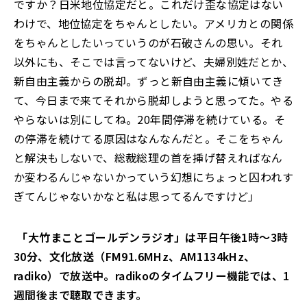
ですか？日米地位協定だと。これだけ歪な協定はない
わけで、地位協定をちゃんとしたい。アメリカとの関係
をちゃんとしたいっていうのが石破さんの思い。それ
以外にも、そこでは言ってないけど、夫婦別姓だとか、
新自由主義からの脱却。ずっと新自由主義に傾いてき
て、今日まで来てそれから脱却しようと思ってた。やる
やらないは別にしてね。20年間停滞を続けている。そ
の停滞を続けてる原因はなんなんだと。そこをちゃん
と解決もしないで、総裁総理の首を挿げ替えればなん
か変わるんじゃないかっていう幻想にちょっと囚われす
ぎてんじゃないかなと私は思ってるんですけど」
「大竹まことゴールデンラジオ」は平日午後1時～3時
30分、文化放送（FM91.6MHz、AM1134kHz、
radiko）で放送中。radikoのタイムフリー機能では、1
週間後まで聴取できます。