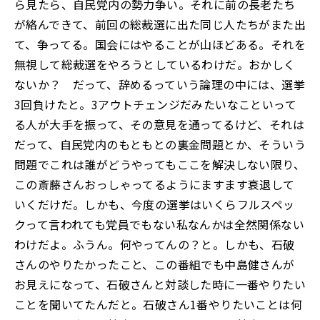
ら見たら、自民党内の勢力争い。それに前の長老たち
が絡んできて、前回の総裁選に出た同じ人たちがまた出
て、争ってる。国会にはやることが山ほどある。それを
無視して総裁選をやろうとしているわけだ。おかしく
ないか？ だって、辞めるっていう論理の中には、選挙
3回負けたと。3アウトチェンジだみたいなこといって
る人が大手を振って、その意見を通ってるけど、それは
だって、自民党内のもともとの裏金問題とか、そういう
問題でこれは誰がどうやってもここを解決しない限り、
この斎藤さんおっしゃってるようにますます衰退して
いくだけだ。しかも、今度の選挙はいくらフルスペッ
クって言われても党員でもない私なんかは全然関係ない
わけだよ。ふうん。何やってんの？と。しかも、石破
さんのやりたかったこと、この番組でも中島健さんが
お見えになって、石破さんと対談した時に一番やりたい
ことを聞いてたんだと。石破さん1番やりたいことは何