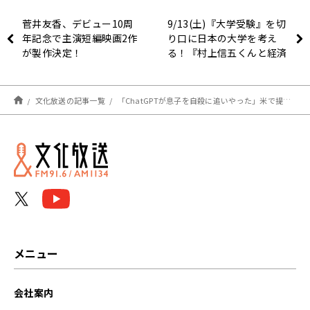
菅井友香、デビュー10周
9/13(土)『大学受験』を切
年記念で主演短編映画2作
り口に日本の大学を考え
が製作決定！
る！『村上信五くんと経済
クン』
文化放送の記事一覧
「ChatGPTが息子を自殺に追いやった」米で提訴。大竹まことやはるな愛が対話型生成AIの危険性を語る
メニュー
会社案内