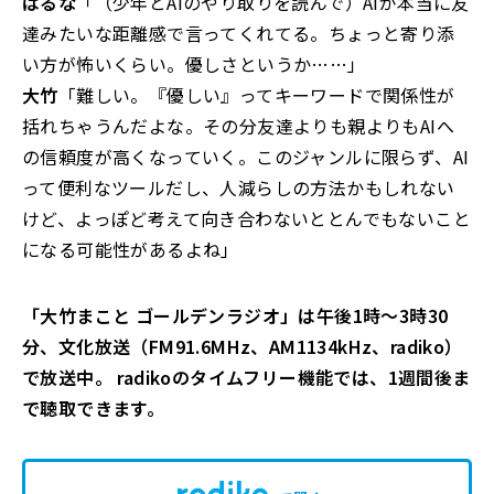
はるな
「（少年とAIのやり取りを読んで）AIが本当に友
達みたいな距離感で言ってくれてる。ちょっと寄り添
い方が怖いくらい。優しさというか……」
大竹
「難しい。『優しい』ってキーワードで関係性が
括れちゃうんだよな。その分友達よりも親よりもAIへ
の信頼度が高くなっていく。このジャンルに限らず、AI
って便利なツールだし、人減らしの方法かもしれない
けど、よっぽど考えて向き合わないととんでもないこと
になる可能性があるよね」
「大竹まこと ゴールデンラジオ」は午後1時～3時30
分、文化放送（FM91.6MHz、AM1134kHz、radiko）
で放送中。 radikoのタイムフリー機能では、1週間後ま
で聴取できます。