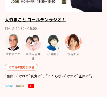
大竹まこと ゴールデンラジオ！
月〜金 11:30～15:00
大竹まこと
阿佐ヶ谷姉
小島慶子
水谷加奈
妹
その他の主な出演者
“面白い”けれど”真剣に”、”くだらない”けれど”正直に”。 …