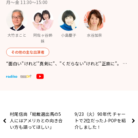
月〜金 11:30～15:00
大竹まこと
阿佐ヶ谷姉
小島慶子
水谷加奈
妹
その他の主な出演者
“面白い”けれど”真剣に”、”くだらない”けれど”正直に”。 …
村尾信尚「総裁選出馬の5
9/23（火）90年代 チャー
人にはアメリカとの向き合
トで2位だったJ-POPを紹
い方も語ってほしい」
介しました！