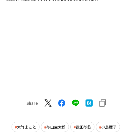
Share
大竹まこと
砂山圭太郎
武田砂鉄
小島慶子