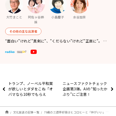
大竹まこと
阿佐ヶ谷姉
小島慶子
水谷加奈
妹
その他の主な出演者
“面白い”けれど”真剣に”、”くだらない”けれど”正直に”。 …
トランプ、ノーベル平和賞
ニュースファクトチェック
が欲しいとダダをこね「オ
企画第3弾。AIの“知ったか
バマなら10秒でもらえ
ぶり”にご注意！
た」と言うも…ヒコロヒー
「ユーモアが良くわから
ん」
文化放送の記事一覧
79歳の三遊亭好楽はヒコロヒーと「仲がいい」？ 弟子の問いかけにヒコ「私からは…」