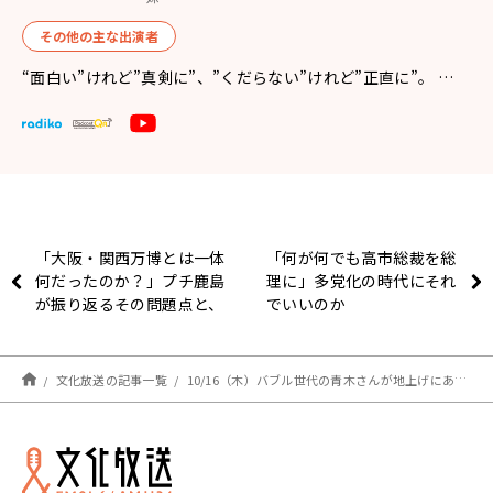
その他の主な出演者
“面白い”けれど”真剣に”、”くだらない”けれど”正直に”。 …
「大阪・関西万博とは一体
「何が何でも高市総裁を総
何だったのか？」プチ鹿島
理に」多党化の時代にそれ
が振り返るその問題点と、
でいいのか
「ミャクミャク案件」の不
気味さ
文化放送の記事一覧
10/16（木）バブル世代の青木さんが地上げにあった時の話