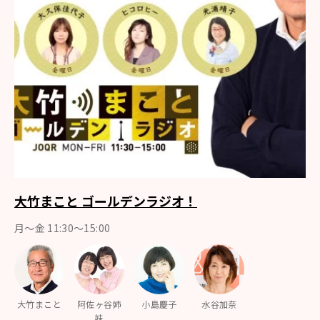
大竹まこと ゴールデンラジオ！
月〜金 11:30～15:00
大竹まこと
阿佐ヶ谷姉
小島慶子
水谷加奈
妹