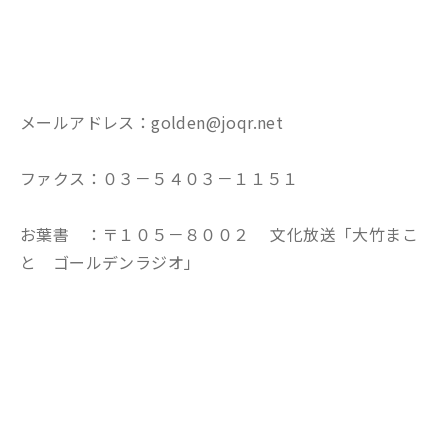
メールアドレス：golden@joqr.net
ファクス：０３－５４０３－１１５１
お葉書 ：〒１０５－８００２ 文化放送「大竹まこ
と ゴールデンラジオ」