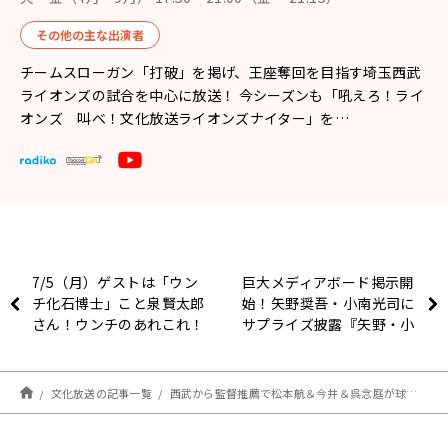
その他の主な出演者
チームスローガン「打破」を掲げ、王座奪回を目指す埼玉西武
ライオンズの試合を中心に放送！ 今シーズンも「吼えろ！ライ
オンズ 叫べ！文化放送ライオンズナイター」を…
7/5（月）ゲストは「ウン
巨大メディアボード掲示開
チ化石博士」こと泉賢太郎
始！矢野奨吾・小南光司に
さん！ウンチのあれこれ！
サプライズ披露『矢野・小
南 絵物語WA-GEI』
文化放送の記事一覧
西武から監督推薦で松本航＆今井＆呉念庭が球宴初出場！パ最多の8人選出へ(ライオンズナイター)