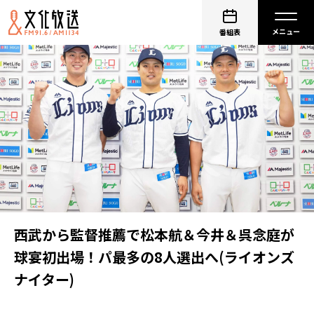
番組表
西武から監督推薦で松本航＆今井＆呉念庭が
球宴初出場！パ最多の8人選出へ(ライオンズ
ナイター)